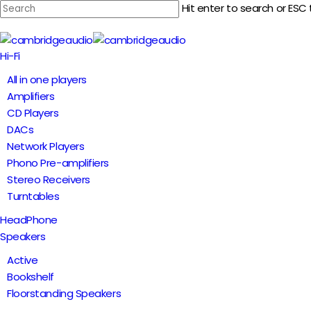
Skip
Hit enter to search or ESC 
to
Close
main
Search
Menu
Hi-Fi
content
All in one players
Amplifiers
CD Players
DACs
Network Players
Phono Pre-amplifiers
Stereo Receivers
Turntables
HeadPhone
Speakers
Active
Bookshelf
Floorstanding Speakers