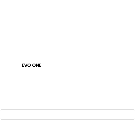
EVO ONE
HI-Fi
ㆍ
HeadPhone
ㆍ
Speakers
ㆍ
About us
ㆍ
Contact us
FAMILY SITE