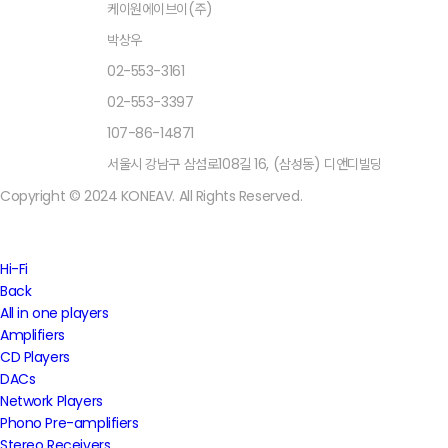
상호명
케이원에이브이(주)
대표자
박상우
TEL
02-553-3161
FAX
02-553-3397
사업자등록번호
107-86-14871
주소
서울시 강남구 삼섬로108길 16, (삼성동) 디앤디빌딩
Copyright © 2024 KONEAV. All Rights Reserved.
Close
Hi-Fi
Menu
Back
All in one players
Amplifiers
CD Players
DACs
Network Players
Phono Pre-amplifiers
Stereo Receivers