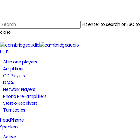
Skip
to
main
Hit enter to search or ESC to
content
close
Close
Search
Menu
Hi-Fi
All in one players
Amplifiers
CD Players
DACs
Network Players
Phono Pre-amplifiers
Stereo Receivers
Turntables
HeadPhone
Speakers
Active